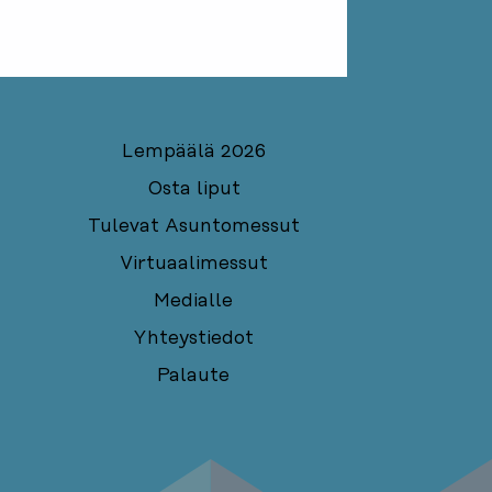
Lempäälä 2026
Osta liput
Tulevat Asuntomessut
Virtuaalimessut
Medialle
Yhteystiedot
Palaute