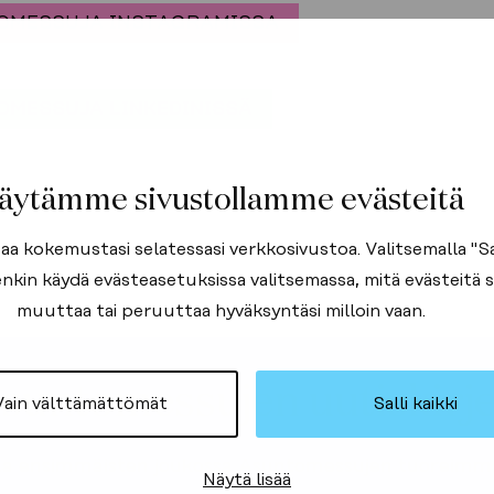
OMESSUJA INSTAGRAMISSA
OMESSUJA LINKEDINISSÄ
äytämme sivustollamme evästeitä
Liity Asuntomessuje
 kokemustasi selatessasi verkkosivustoa. Valitsemalla "Sall
uutiskirjelistalle
nkin käydä evästeasetuksissa valitsemassa, mitä evästeitä sa
muuttaa tai peruuttaa hyväksyntäsi milloin vaan.
la ensimmäisten joukossa Asuntomessujen tuoreimm
Asuntomessujen uutiskirjel
Vain välttämättömät
Salli kaikki
TILAA UUTISKIRJEEMME
la ensimmäisten joukossa Asuntomessujen tuoreimm
Näytä lisää