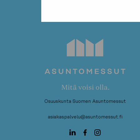
Osuuskunta Suomen Asuntomessut
asiakaspalvelu@asuntomessut.fi