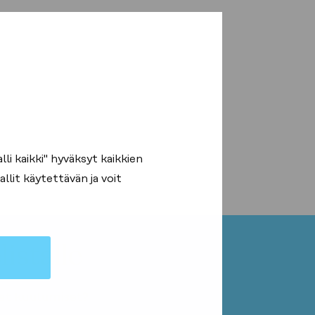
n
i kaikki" hyväksyt kaikkien
llit käytettävän ja voit
at kuulumiset?
istalle
at kuulumiset?