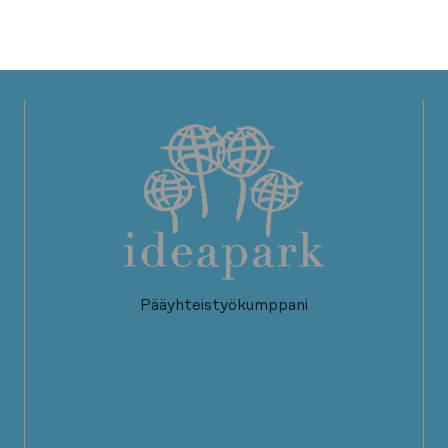
TILAA UUTISKIRJEEMME
Pääyhteistyökumppani