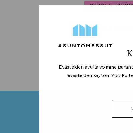
SEURAA ASUNT
SEURAA ASUNT
K
Evästeiden avulla voimme parantaa
evästeiden käytön. Voit kuite
Haluatko kuul
Liity 
Haluatko kuul