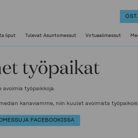
OST
a liput
Tulevat Asuntomessut
Virtuaalimessut
Med
et työpaikat
e avoimia työpaikkoja.  
median kanaviamme, niin kuulet avoimista työpaikoist
OMESSUJA FACEBOOKISSA