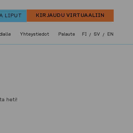
KIRJAUDU VIRTUAALIIN
A LIPUT
ialle
Yhteystiedot
Palaute
FI
SV
EN
/
/
a heti!