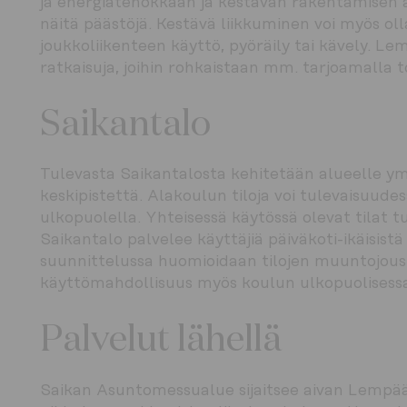
ja energiatehokkaan ja kestävän rakentamisen a
näitä päästöjä. Kestävä liikkuminen voi myös ol
joukkoliikenteen käyttö, pyöräily tai kävely. Le
ratkaisuja, joihin rohkaistaan mm. tarjoamalla t
Saikantalo
Tulevasta Saikantalosta kehitetään alueelle ymp
keskipistettä. Alakoulun tiloja voi tulevaisuude
ulkopuolella. Yhteisessä käytössä olevat tilat tuo
Saikantalo palvelee käyttäjiä päiväkoti-ikäisistä a
suunnittelussa huomioidaan tilojen muuntojoust
käyttömahdollisuus myös koulun ulkopuolisessa
Palvelut lähellä
Saikan Asuntomessualue sijaitsee aivan Lempäälä