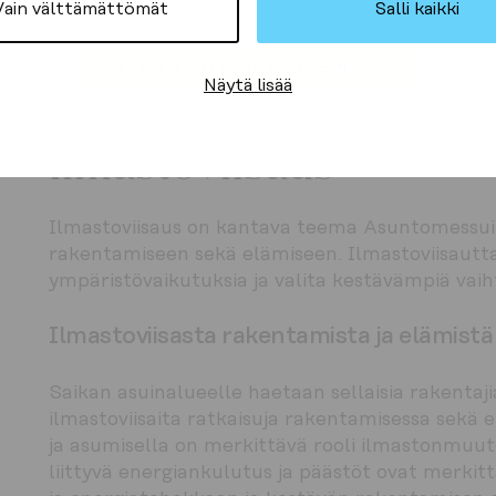
Vain välttämättömät
Salli kaikki
Rakentamisella on yleisesti merkittävä vaikutus y
luonnon monimuotoisuuden vähenemiseen. Kestävä
TILAA UUTISKIRJEEMME
toteutuksilla rakentaja voi vähentää luonnon 
Näytä lisää
haittavaikutuksia ja edistää ympäristön hyvinvoi
Ilmastoviisaus
Ilmastoviisaus on kantava teema Asuntomessuill
rakentamiseen sekä elämiseen. Ilmastoviisautta o
ympäristövaikutuksia ja valita kestävämpiä vaih
Ilmastoviisasta rakentamista ja elämistä
Saikan asuinalueelle haetaan sellaisia rakentaji
ilmastoviisaita ratkaisuja rakentamisessa sekä e
ja asumisella on merkittävä rooli ilmastonmuut
liittyvä energiankulutus ja päästöt ovat merkittä