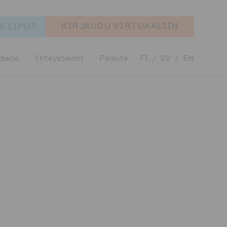
KIRJAUDU VIRTUAALIIN
A LIPUT
ialle
Yhteystiedot
Palaute
FI
SV
EN
/
/