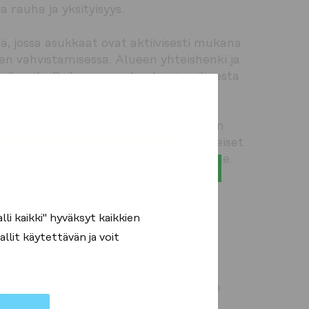
rauha ja yksityisyys.
ä, jossa asukkaat ovat aktiivisesti mukana 
den vahvistamisessa. Alueen yhteishenki ja 
pilareita Saikassa jo rakentamisvaiheesta 
ä tiloilla, kuten alueelle rakennettavan 
lla, puistoilla ja istutusalueilla. Yhteiset 
iden tapaamiselle ja yhteistoiminnalle. 
asukasta. 
n
suuden
i kaikki" hyväksyt kaikkien
llit käytettävän ja voit
 huomioiden tarkoittaa rakennettujen 
at kuulumiset?
ralueet ovat läsnä asuinympäristössä. 