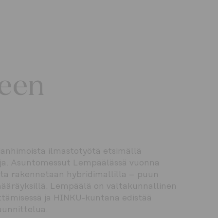
seen
anhimoista ilmastotyötä etsimällä 
isuja. Asuntomessut Lempäälässä vuonna 
ta rakennetaan hybridimallilla – puun 
äräyksillä. Lempäälä on valtakunnallinen 
ttämisessä ja HINKU-kuntana edistää 
suunnittelua.