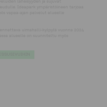
luiden läheisyyden ja sujuvat 
udulle. Ideapark ympäristöineen tarjoaa 
ös vapaa-ajan palvelut alueelle 
ennettava uimahalli-kylpylä vuonna 2024 
ssa alueelle on suunniteltu myös 
SSUSIVUIHIN