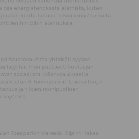
vulla voidaan vähentää merkittävästi 
la osa energiatehokasta elämistä, kuten 
mpäälän kunta haluaa tukea ilmastoviisaita 
onttien hintoihin alennuksia.
ärivuorokautista yhteisöllisyyden 
ssa käyttää monipuolisesti kouluajan 
vat sosiaalista lisäarvoa alueelle. 
lakoulun 6. luokkalaisiin. Lisäksi tilojen 
avuus ja tilojen monipuolinen 
 käytössä.
n Ideaparkin vieressä. Sijainti takaa 