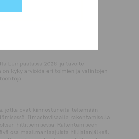
mpäristöön ja erityisesti elollisen 
llä suunnittelulla ja huolellisilla 
monimuotoisuuteen kohdistuvia 
ntia.
a Lempäälässä 2026  ja tavoite 
n kyky arvioida eri toimien ja valintojen 
toehtoja.
a, jotka ovat kiinnostuneita tekemään 
lämisessä. Ilmastoviisaalla rakentamisella 
oksen hillitsemisessä. Rakentamiseen 
vä osa maailmanlaajuista hiilijalanjälkeä, 