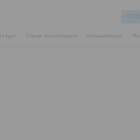
OST
a liput
Tulevat Asuntomessut
Virtuaalimessut
Med