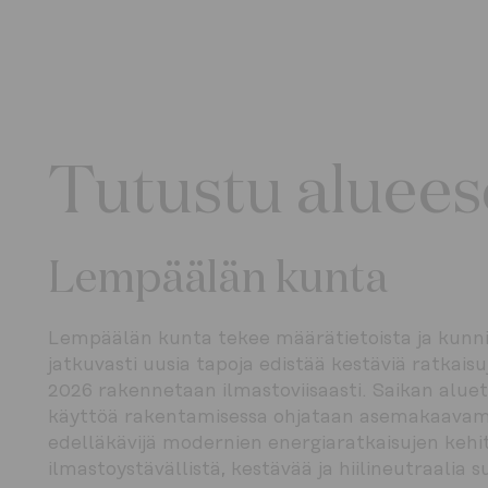
Tutustu aluee
Lempäälän kunta
Lempäälän kunta tekee määrätietoista ja kunni
jatkuvasti uusia tapoja edistää kestäviä ratka
2026 rakennetaan ilmastoviisaasti. Saikan aluet
käyttöä rakentamisessa ohjataan asemakaavamä
edelläkävijä modernien energiaratkaisujen kehi
ilmastoystävällistä, kestävää ja hiilineutraalia 