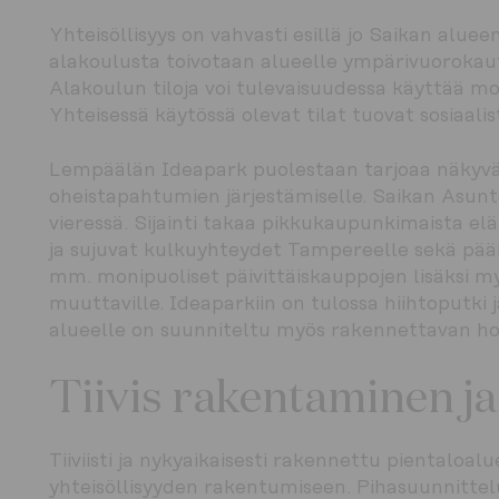
Yhteisöllisyys on vahvasti esillä jo Saikan alue
alakoulusta toivotaan alueelle ympärivuorokautis
Alakoulun tiloja voi tulevaisuudessa käyttää mon
Yhteisessä käytössä olevat tilat tuovat sosiaalis
Lempäälän Ideapark puolestaan tarjoaa näkyvän
oheistapahtumien järjestämiselle. Saikan Asunt
vieressä. Sijainti takaa pikkukaupunkimaista el
ja sujuvat kulkuyhteydet Tampereelle sekä pää
mm. monipuoliset päivittäiskauppojen lisäksi my
muuttaville. Ideaparkiin on tulossa hiihtoputki 
alueelle on suunniteltu myös rakennettavan hot
Tiivis rakentaminen ja
Tiiviisti ja nykyaikaisesti rakennettu pientaloa
yhteisöllisyyden rakentumiseen. Pihasuunnittelull