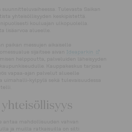
en suunnitteluvaiheessa. Tulevasta Saikan 
ta yhteisöllisyyden keskipistettä. 
ipuolisesti kouluajan ulkopuolella. 
ta lisäarvoa alueelle.
 paikan messujen aikaiselle 
Avautuu uut
omessualue sijaitsee aivan 
Ideaparkin
ämisen helppoutta, palveluiden läheisyyden 
kaupunkiseudulle. Kauppakeskus tarjoaa 
ös vapaa-ajan palvelut alueelle 
ja uimahalli-kylpylä sekä tulevaisuudessa 
elli. 
 yhteisöllisyys
lue antaa mahdollisuuden vahvan 
a ja muilla ratkaisuilla on silti 