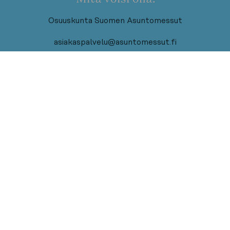
Osuuskunta Suomen Asuntomessut
asiakaspalvelu@asuntomessut.fi
Pääyhteistyökumppani