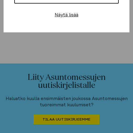
Näytä lisää
Liity Asuntomessujen
uutiskirjelistalle
Haluatko kuulla ensimmäisten joukossa Asuntomessujen
tuoreimmat kuulumiset?
TILAA UUTISKIRJEEMME