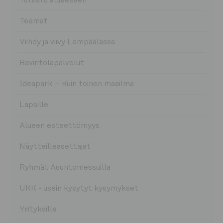
Tutustu alueeseen
Teemat
Viihdy ja viivy Lempäälässä
Ravintolapalvelut
Ideapark – Kuin toinen maailma
Lapsille
Alueen esteettömyys
Näytteilleasettajat
Ryhmät Asuntomessuilla
UKK - usein kysytyt kysymykset
Yrityksille