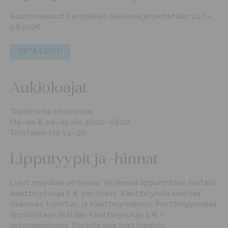
Asuntomessut Lempäälän Saikassa järjestetään 10.7.–
9.8.2026.  
OSTA LIPUT!
Aukioloajat
Tapahtuma on avoinna:  

Ma–ke & pe–su klo 10.00–18.00  

Torstaisin klo 12–20.
Lipputyypit ja -hinnat
Liput myydään verkossa. Verkossa lippuhintaan lisätään 
käsittelykuluja 2 € per tilaus. Käsittelykulu sisältää 
tilauksen toimitus- ja käsittelymaksun. Porttimyynnissä 
lippuhintaan lisätään käsittelykuluja 1 € / 
ostotapahtuma. Portilla vain korttimaksu. 