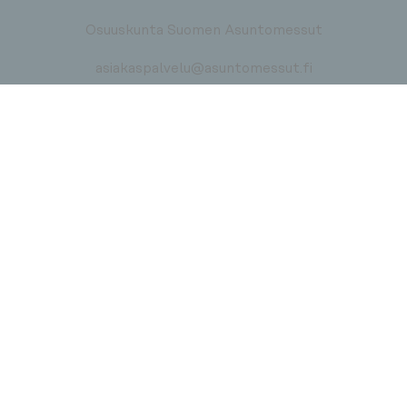
Osuuskunta Suomen Asuntomessut
asiakaspalvelu@asuntomessut.fi
Pääyhteistyökumppani