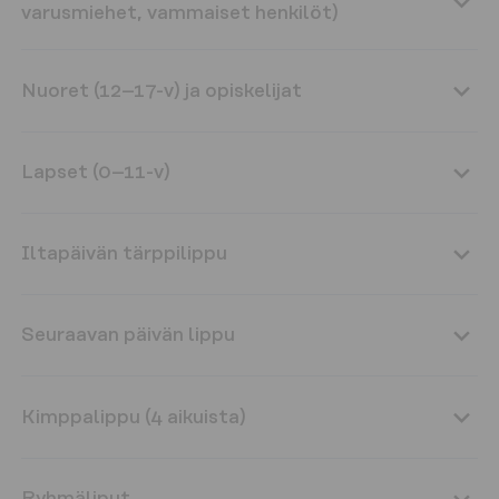
varusmiehet, vammaiset henkilöt)
Nuoret (12–17-v) ja opiskelijat
Lapset (0–11-v)
Iltapäivän tärppilippu
Seuraavan päivän lippu
Kimppalippu (4 aikuista)
Ryhmäliput