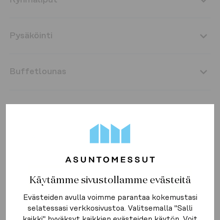
Pysäköinti
Buffetlounas
OSTA LIPUT!
Asiakaskutsut
Käytämme sivustollamme evästeitä
Yritykset voivat tarjota asiakkailleen vierailun 
Evästeiden avulla voimme parantaa kokemustasi
Liity
Avautuu uute
Asuntomessuille asiakaskutsuilla! 
Lue lisää
.
selatessasi verkkosivustoa. Valitsemalla "Salli
kaikki" hyväksyt kaikkien evästeiden käytön. Voit