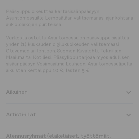
Pääsylippu oikeuttaa kertasisäänpääsyyn 
Asuntomessuille Lempäälään valitsemanasi ajankohtana 
aukioloaikojen puitteissa.
Verkosta ostettu Asuntomessujen pääsylippu sisältää 
yhden (1) kuukauden digilukuoikeuden valitsemaasi 
Otavamedian lehteen: Suomen Kuvalehti, Tekniikan 
Maailma tai Kotiliesi. Pääsylippu tarjoaa myös edullisen 
sisäänpääsyn Vesimaailma Louheen: Asuntomessulipulla 
aikuisten kertalippu 10 €, lasten 5 €. 
Aikuinen
Artisti-illat
Alennusryhmät (eläkeläiset, työttömät,