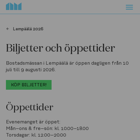
Lempäälä 2026
Biljetter och öppettider
Bostadsmässan i Lempäälä är öppen dagligen från 10 
juli till 9 augusti 2026.
KÖP BILJETTER!
Öppettider
Evenemanget är öppet:  

Mån–ons & fre–sön: kl. 10.00–18.00  

Torsdagar: kl. 12.00–20.00