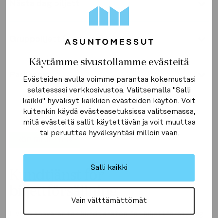
Nästa dag biljett
Gruppbiljett (4 person)
Käytämme sivustollamme evästeitä
Parkering
Evästeiden avulla voimme parantaa kokemustasi
selatessasi verkkosivustoa. Valitsemalla "Salli
kaikki" hyväksyt kaikkien evästeiden käytön. Voit
kuitenkin käydä evästeasetuksissa valitsemassa,
mitä evästeitä sallit käytettävän ja voit muuttaa
tai peruuttaa hyväksyntäsi milloin vaan.
KÖP BILJETTER!
Salli kaikki
Kundtjänst för
biljettförsäljning
Vain välttämättömät
Liveto ansvarar för kundtjänsten för biljettförsäljning.
